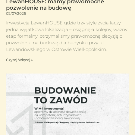
LewanHOUSE: mamy prawomocne
pozwolenie na budowę
02/07/2026
Inwestycja LewanHOUSE gdzie trzy style życia łączy
jedna wyjątkowa lokalizacja – osiągnęła kolejny, ważny
etap formalny: otrzymaliśmy prawomocną decyzję o
pozwoleniu na budowę dla budynku przy ul.
Lewandowskiego w Ostrowie Wielkopolskim.
Czytaj Więcej »