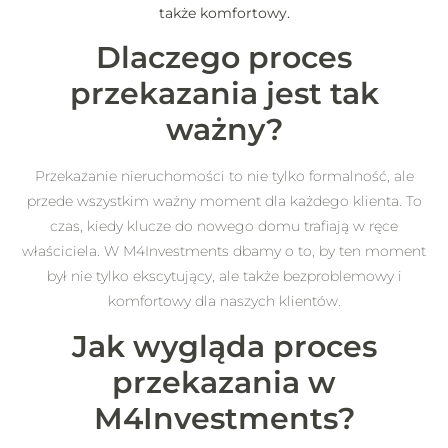
także komfortowy.
Dlaczego proces
przekazania jest tak
ważny?
Przekazanie nieruchomości to nie tylko formalność, ale
przede wszystkim ważny moment dla każdego klienta. To
czas, kiedy klucze do nowego domu trafiają w ręce
właściciela. W M4Investments dbamy o to, by ten moment
był nie tylko ekscytujący, ale także bezproblemowy i
komfortowy dla naszych klientów.
Jak wygląda proces
przekazania w
M4Investments?