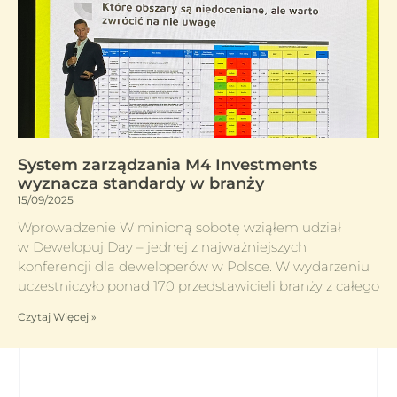
System zarządzania M4 Investments
wyznacza standardy w branży
15/09/2025
Wprowadzenie W minioną sobotę wziąłem udział
w Dewelopuj Day – jednej z najważniejszych
konferencji dla deweloperów w Polsce. W wydarzeniu
uczestniczyło ponad 170 przedstawicieli branży z całego
Czytaj Więcej »