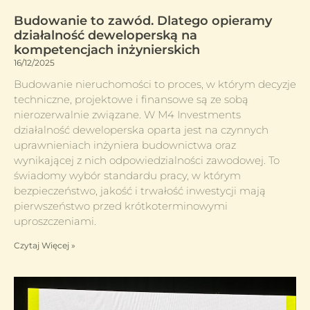
Budowanie to zawód. Dlatego opieramy
działalność deweloperską na
kompetencjach inżynierskich
16/12/2025
Budowanie nieruchomości to proces, w którym decyzje
techniczne, projektowe i finansowe są ze sobą
nierozerwalnie związane. W M4 Investments
działalność deweloperska oparta jest na czynnych
uprawnieniach inżyniera budownictwa oraz
wynikającej z nich odpowiedzialności zawodowej. To
świadomy wybór standardu pracy, w którym
bezpieczeństwo, jakość i trwałość inwestycji mają
pierwszeństwo przed krótkoterminowymi
uproszczeniami.
Czytaj Więcej »