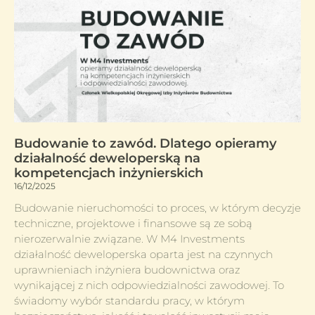
Budowanie to zawód. Dlatego opieramy
działalność deweloperską na
kompetencjach inżynierskich
16/12/2025
Budowanie nieruchomości to proces, w którym decyzje
techniczne, projektowe i finansowe są ze sobą
nierozerwalnie związane. W M4 Investments
działalność deweloperska oparta jest na czynnych
uprawnieniach inżyniera budownictwa oraz
wynikającej z nich odpowiedzialności zawodowej. To
świadomy wybór standardu pracy, w którym