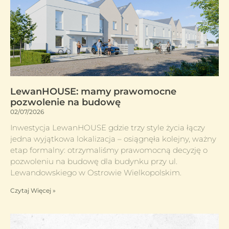
LewanHOUSE: mamy prawomocne
pozwolenie na budowę
02/07/2026
Inwestycja LewanHOUSE gdzie trzy style życia łączy
jedna wyjątkowa lokalizacja – osiągnęła kolejny, ważny
etap formalny: otrzymaliśmy prawomocną decyzję o
pozwoleniu na budowę dla budynku przy ul.
Lewandowskiego w Ostrowie Wielkopolskim.
Czytaj Więcej »