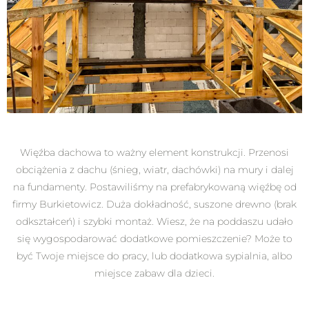
Więźba dachowa to ważny element konstrukcji. Przenosi
obciążenia z dachu (śnieg, wiatr, dachówki) na mury i dalej
na fundamenty. Postawiliśmy na prefabrykowaną więźbę od
firmy Burkietowicz. Duża dokładność, suszone drewno (brak
odkształceń) i szybki montaż. Wiesz, że na poddaszu udało
się wygospodarować dodatkowe pomieszczenie? Może to
być Twoje miejsce do pracy, lub dodatkowa sypialnia, albo
miejsce zabaw dla dzieci.