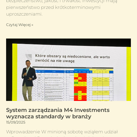
bezpieczeństwo, jakość i trwałość inwestycji mają
pierwszeństwo przed krótkoterminowymi
uproszczeniami.
Czytaj Więcej »
System zarządzania M4 Investments
wyznacza standardy w branży
15/09/2025
Wprowadzenie W minioną sobotę wziąłem udział