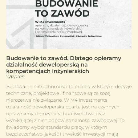
Budowanie to zawód. Dlatego opieramy
działalność deweloperską na
kompetencjach inżynierskich
16/12/2025
Budowanie nieruchomości to proces, w którym decyzje
techniczne, projektowe i finansowe są ze sobą
nierozerwalnie związane. W M4 Investments
działalność deweloperska oparta jest na czynnych
uprawnieniach inżyniera budownictwa oraz
wynikającej z nich odpowiedzialności zawodowej. To
świadomy wybór standardu pracy, w którym
bezpieczeństwo, jakość i trwałość inwestycji mają