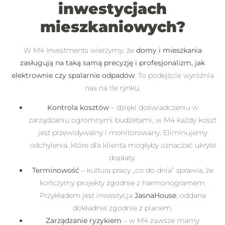
inwestycjach
mieszkaniowych?
W M4 Investments wierzymy, że
domy i mieszkania
zasługują na taką samą precyzję i profesjonalizm, jak
elektrownie czy spalarnie odpadów
. To podejście wyróżnia
nas na tle rynku.
Kontrola kosztów
– dzięki doświadczeniu w
zarządzaniu ogromnymi budżetami, w M4 każdy koszt
jest przewidywalny i monitorowany. Eliminujemy
odchylenia, które dla klienta mogłyby oznaczać ukryte
dopłaty.
Terminowość
– kultura pracy „co do dnia” sprawia, że
kończymy projekty zgodnie z harmonogramem.
Przykładem jest inwestycja
JasnaHouse
, oddana
dokładnie zgodnie z planem.
Zarządzanie ryzykiem
– w M4 zawsze mamy