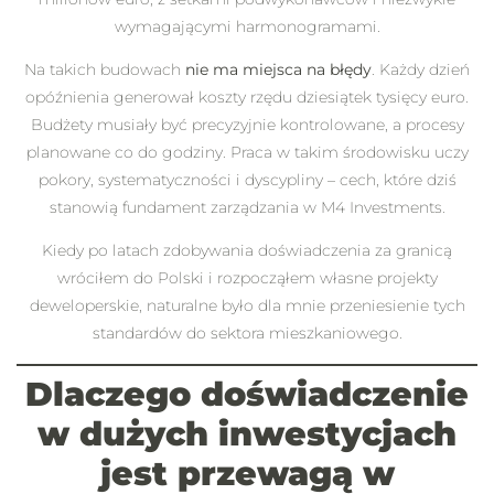
wymagającymi harmonogramami.
Na takich budowach
nie ma miejsca na błędy
. Każdy dzień
opóźnienia generował koszty rzędu dziesiątek tysięcy euro.
Budżety musiały być precyzyjnie kontrolowane, a procesy
planowane co do godziny. Praca w takim środowisku uczy
pokory, systematyczności i dyscypliny – cech, które dziś
stanowią fundament zarządzania w M4 Investments.
Kiedy po latach zdobywania doświadczenia za granicą
wróciłem do Polski i rozpocząłem własne projekty
deweloperskie, naturalne było dla mnie przeniesienie tych
standardów do sektora mieszkaniowego.
Dlaczego doświadczenie
w dużych inwestycjach
jest przewagą w