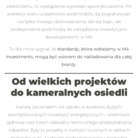
zaskoczeniu, to wystąpienie wywołało spore poruszenie. Po
prelekcji wielu uczestników podchodziło, by pogratulować
nie tylko mojego doświadczenia, ale też tego, jak
profesjonalnie podchodzę do zarządzania inwestycjami
deweloperskimi w M4.
To dla mnie sygnał, że
standardy, które wdrażamy w M4
Investments, mogą być wzorem do naśladowania dla całej
branży
.
Od wielkich projektów
do kameralnych osiedli
Karierę zaczynałem od udziału w budowie dużych,
skomplikowanych inwestycji energetycznych – elektrowni
jądrowej oraz trzech zakładów termicznego przekształcania
odpadów. Były to projekty o wartości liczonych w setkach
milionów euro, z setkami podwykonawców i niezwykle