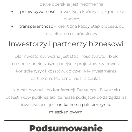
deweloperskiej jest niezmienna,
przewidywalność
– inwestycja kończy się zgodnie z
planem,
transparentność
– klient zna każdy etap procesu, od
projektu po odbiór kluczy.
Inwestorzy i partnerzy biznesowi
Dla inwestorów ważna jest stabilność zwrotu i brak
niespodzianek. Nasze podejście projektowe zapewnia
kontrolę ryzyk i kosztów, co czyni M4 Investments
partnerem, któremu można zaufać.
Nie bez powodu po konferencji Dewelopuj Day wielu
uczestników podkreślało, że nasze podejście do zarządzania
inwestycjami jest
unikalne na polskim rynku
mieszkaniowym
.
Podsumowanie