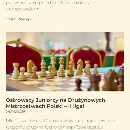
pierwszeństwo przed krótkoterminowymi
uproszczeniami.
Czytaj Więcej »
Ostrowscy Juniorzy na Drużynowych
Mistrzostwach Polski – II liga!
24/06/2025
Młodzi szachiści z Ostrowa w walce o awans W tym
tygodniu drużyna Ostrowskiego Towarzystwa