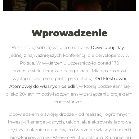
Wprowadzenie
W minioną sobotę wziąłem udział w
Dewelopuj Day
–
jednej z najważniejszych konferencji dla deweloperów w
Polsce. W wydarzeniu uczestniczyło ponad 170
przedstawicieli branży z całego kraju. Miałem zaszczyt
wystąpić jako prelegent z prezentacją „
Od Elektrowni
Atomowej do własnych osiedli
”, w której podzieliłem się
blisko 20-letnim doświadczeniem w zarządzaniu projektami
budowlanymi.
Opowiadałem o swojej drodze – od realizacji ogromnych
inwestycji energetycznych, takich jak elektrownia jądrowa
czy trzy spalarnie odpadów, po tworzenie własnych osiedli
mieszkaniowych w Ostrowie Wielkopolskim. Ku mojemu