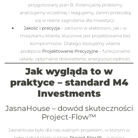
przygotowany plan B. Potencjalne problemy
analizujemy wcześniej i reagujemy, zanim przerodzą
się w realne zagrożenia dla inwestycji.
Jakość i precyzja
– zarówno w elektrowni, jak i w
mieszkaniu klienta, kluczowe jest projektowanie bez
kompromisów. Dlatego stosujemy własne
podejście
Projektowanie Precyzyjne
– funkcjonalne
układy, optymalne doświetlenie, energooszczędność.
Jak wygląda to w
praktyce – standard M4
Investments
JasnaHouse – dowód skuteczności
Project-Flow™
JasnaHouse było dla nas ważnym projektem, w którym w
pełni wdrożyliśmy system
Project-Flow™
– autorską