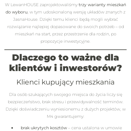
W LewanHOUSE zaprojektowaliśmy
trzy warianty mieszkań
do wyboru
, w tym udoskonaloną wersję układów znanych z
JasnaHouse. Dzięki temu klienci będą mogli wybrać
rozwiązanie najlepiej dopasowane do swoich potrzeb – od
mieszkań na start, przez przestrzenie dla rodzin, po
propozycje inwestycyjne.
Dlaczego to ważne dla
klientów i inwestorów?
Klienci kupujący mieszkania
Dla osób szukających swojego miejsca do życia liczy się
bezpieczeństwo, brak stresu i przewidywalność terminów.
Dzięki doświadczeniu wyniesionemu z dużych projektów, w
M4 gwarantujemy:
brak ukrytych kosztów
– cena ustalona w umowie