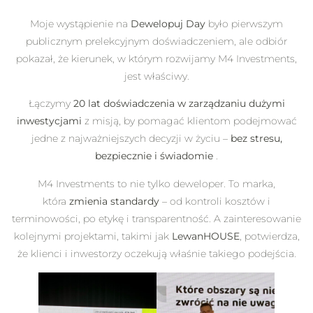
Moje wystąpienie na
Dewelopuj Day
było pierwszym
publicznym prelekcyjnym doświadczeniem, ale odbiór
pokazał, że kierunek, w którym rozwijamy M4 Investments,
jest właściwy.
Łączymy
20 lat doświadczenia w zarządzaniu dużymi
inwestycjami
z misją, by pomagać klientom podejmować
jedne z najważniejszych decyzji w życiu –
bez stresu,
bezpiecznie i świadomie
.
M4 Investments to nie tylko deweloper. To marka,
która
zmienia standardy
– od kontroli kosztów i
terminowości, po etykę i transparentność. A zainteresowanie
kolejnymi projektami, takimi jak
LewanHOUSE
, potwierdza,
że klienci i inwestorzy oczekują właśnie takiego podejścia.