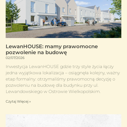
LewanHOUSE: mamy prawomocne
pozwolenie na budowę
02/07/2026
Inwestycja LewanHOUSE gdzie trzy style życia łączy
jedna wyjątkowa lokalizacja – osiągnęła kolejny, ważny
etap formalny: otrzymaliśmy prawomocną decyzję o
pozwoleniu na budowę dla budynku przy ul.
Lewandowskiego w Ostrowie Wielkopolskim.
Czytaj Więcej »